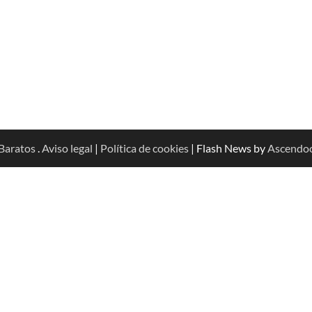
Baratos
.
Aviso legal
|
Política de cookies
| Flash News by
Ascendo