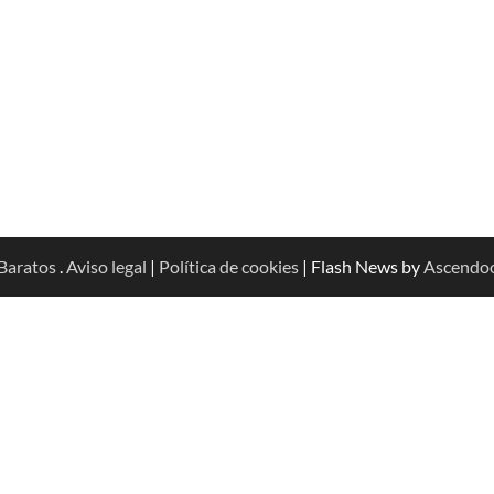
Baratos
.
Aviso legal
|
Política de cookies
| Flash News by
Ascendo