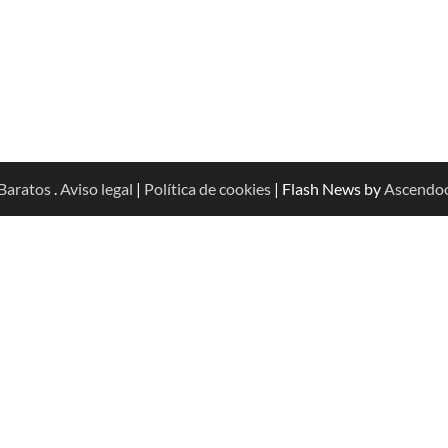
Baratos
.
Aviso legal
|
Política de cookies
| Flash News by
Ascendo