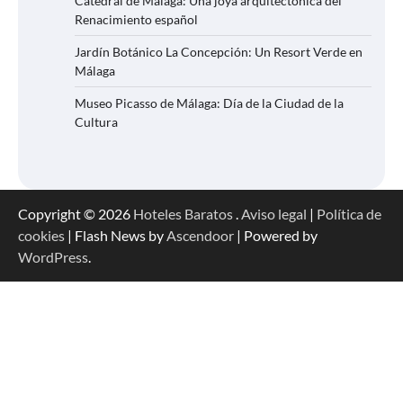
Catedral de Málaga: Una joya arquitectónica del
Renacimiento español
Jardín Botánico La Concepción: Un Resort Verde en
Málaga
Museo Picasso de Málaga: Día de la Ciudad de la
Cultura
Copyright © 2026
Hoteles Baratos
.
Aviso legal
|
Política de
cookies
| Flash News by
Ascendoor
| Powered by
WordPress
.